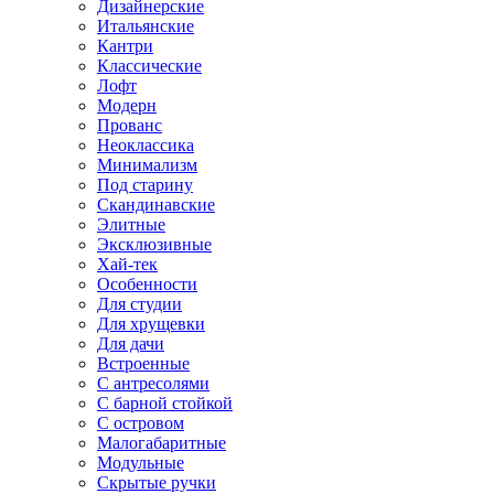
Дизайнерские
Итальянские
Кантри
Классические
Лофт
Модерн
Прованс
Неоклассика
Минимализм
Под старину
Скандинавские
Элитные
Эксклюзивные
Хай-тек
Особенности
Для студии
Для хрущевки
Для дачи
Встроенные
С антресолями
С барной стойкой
С островом
Малогабаритные
Модульные
Скрытые ручки