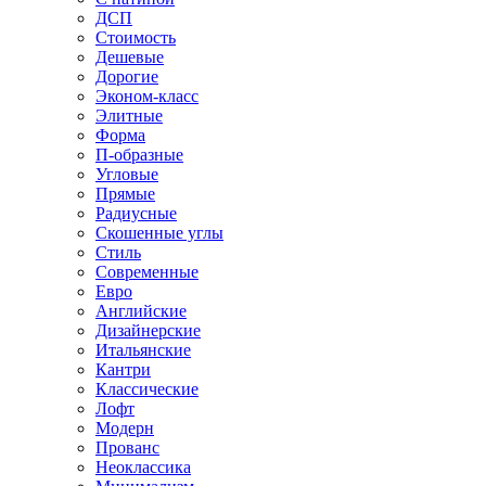
ДСП
Стоимость
Дешевые
Дорогие
Эконом-класс
Элитные
Форма
П-образные
Угловые
Прямые
Радиусные
Скошенные углы
Стиль
Современные
Евро
Английские
Дизайнерские
Итальянские
Кантри
Классические
Лофт
Модерн
Прованс
Неоклассика