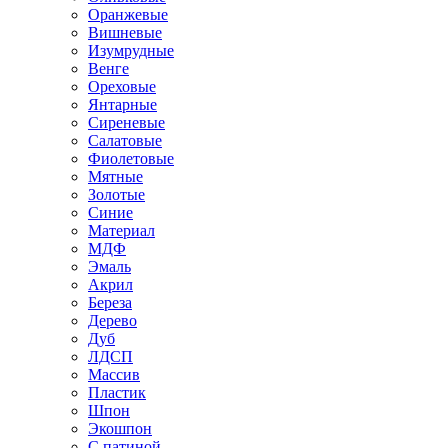
Оранжевые
Вишневые
Изумрудные
Венге
Ореховые
Янтарные
Сиреневые
Салатовые
Фиолетовые
Мятные
Золотые
Синие
Материал
МДФ
Эмаль
Акрил
Береза
Дерево
Дуб
ЛДСП
Массив
Пластик
Шпон
Экошпон
С патиной