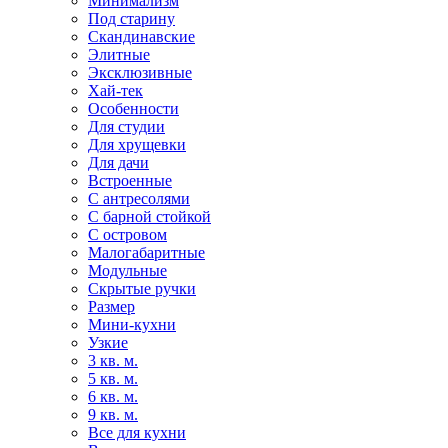
Минимализм
Под старину
Скандинавские
Элитные
Эксклюзивные
Хай-тек
Особенности
Для студии
Для хрущевки
Для дачи
Встроенные
С антресолями
С барной стойкой
С островом
Малогабаритные
Модульные
Скрытые ручки
Размер
Мини-кухни
Узкие
3 кв. м.
5 кв. м.
6 кв. м.
9 кв. м.
Все для кухни