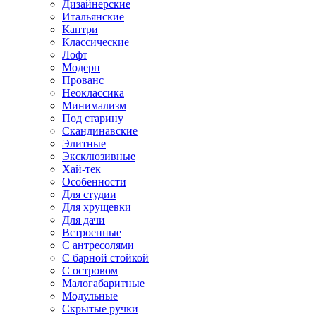
Дизайнерские
Итальянские
Кантри
Классические
Лофт
Модерн
Прованс
Неоклассика
Минимализм
Под старину
Скандинавские
Элитные
Эксклюзивные
Хай-тек
Особенности
Для студии
Для хрущевки
Для дачи
Встроенные
С антресолями
С барной стойкой
С островом
Малогабаритные
Модульные
Скрытые ручки