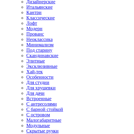
Дизайнерские
Итальянские
Кантри
Классические
Лофт
Модерн
Прованс
Неоклассика
Минимализм
Под старину
Скандинавские
Элитные
Эксклюзивные
Хай-тек
Особенности
Для студии
Для хрущевки
Для дачи
Встроенные
С антресолями
С барной стойкой
С островом
Малогабаритные
Модульные
Скрытые ручки