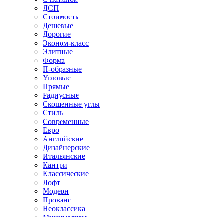
ДСП
Стоимость
Дешевые
Дорогие
Эконом-класс
Элитные
Форма
П-образные
Угловые
Прямые
Радиусные
Скошенные углы
Стиль
Современные
Евро
Английские
Дизайнерские
Итальянские
Кантри
Классические
Лофт
Модерн
Прованс
Неоклассика