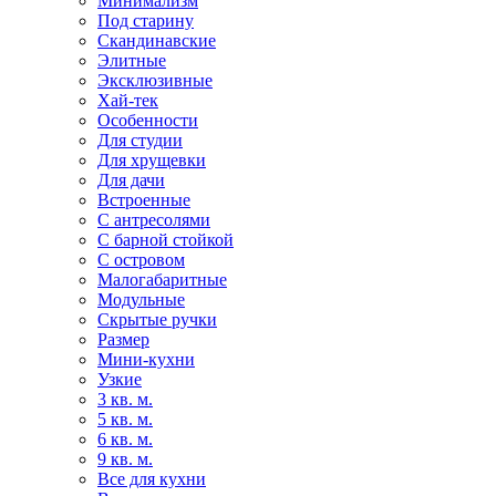
Минимализм
Под старину
Скандинавские
Элитные
Эксклюзивные
Хай-тек
Особенности
Для студии
Для хрущевки
Для дачи
Встроенные
С антресолями
С барной стойкой
С островом
Малогабаритные
Модульные
Скрытые ручки
Размер
Мини-кухни
Узкие
3 кв. м.
5 кв. м.
6 кв. м.
9 кв. м.
Все для кухни