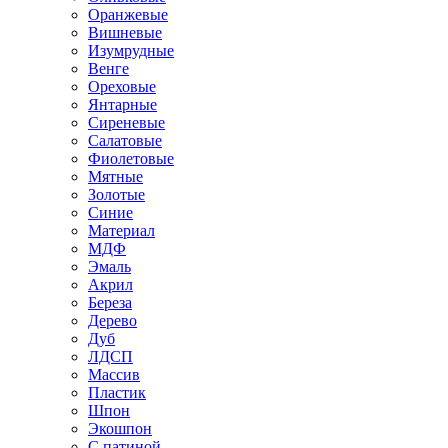
Оранжевые
Вишневые
Изумрудные
Венге
Ореховые
Янтарные
Сиреневые
Салатовые
Фиолетовые
Мятные
Золотые
Синие
Материал
МДФ
Эмаль
Акрил
Береза
Дерево
Дуб
ЛДСП
Массив
Пластик
Шпон
Экошпон
С патиной