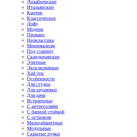
Дизайнерские
Итальянские
Кантри
Классические
Лофт
Модерн
Прованс
Неоклассика
Минимализм
Под старину
Скандинавские
Элитные
Эксклюзивные
Хай-тек
Особенности
Для студии
Для хрущевки
Для дачи
Встроенные
С антресолями
С барной стойкой
С островом
Малогабаритные
Модульные
Скрытые ручки