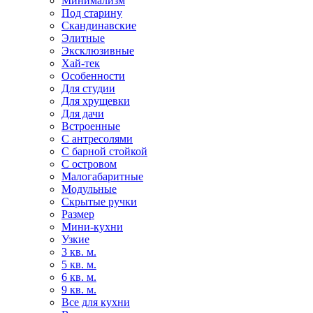
Минимализм
Под старину
Скандинавские
Элитные
Эксклюзивные
Хай-тек
Особенности
Для студии
Для хрущевки
Для дачи
Встроенные
С антресолями
С барной стойкой
С островом
Малогабаритные
Модульные
Скрытые ручки
Размер
Мини-кухни
Узкие
3 кв. м.
5 кв. м.
6 кв. м.
9 кв. м.
Все для кухни