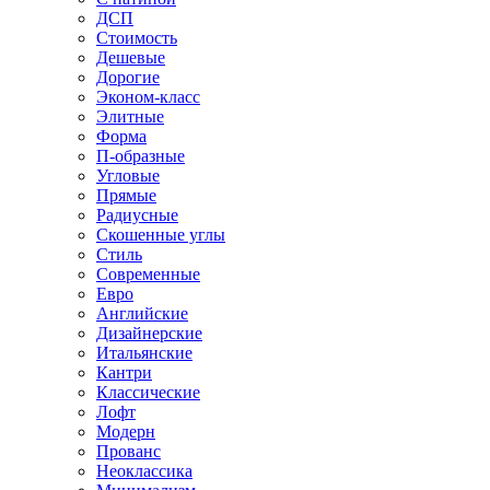
ДСП
Стоимость
Дешевые
Дорогие
Эконом-класс
Элитные
Форма
П-образные
Угловые
Прямые
Радиусные
Скошенные углы
Стиль
Современные
Евро
Английские
Дизайнерские
Итальянские
Кантри
Классические
Лофт
Модерн
Прованс
Неоклассика