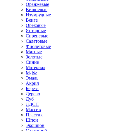
Оранжевые
Вишневые
Изумрудные
Венге
Ореховые
Янтарные
Сиреневые
Салатовые
Фиолетовые
Мятные
Золотые
Синие
Материал
МДФ
Эмаль
Акрил
Береза
Дерево
Дуб
ЛДСП
Массив
Пластик
Шпон
Экошпон
С патиной