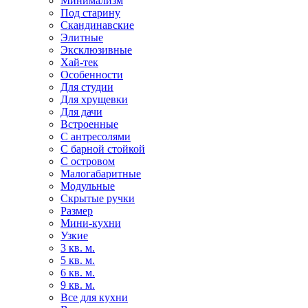
Минимализм
Под старину
Скандинавские
Элитные
Эксклюзивные
Хай-тек
Особенности
Для студии
Для хрущевки
Для дачи
Встроенные
С антресолями
С барной стойкой
С островом
Малогабаритные
Модульные
Скрытые ручки
Размер
Мини-кухни
Узкие
3 кв. м.
5 кв. м.
6 кв. м.
9 кв. м.
Все для кухни