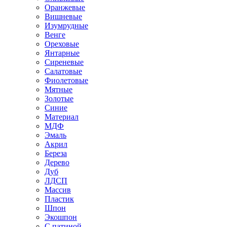
Оранжевые
Вишневые
Изумрудные
Венге
Ореховые
Янтарные
Сиреневые
Салатовые
Фиолетовые
Мятные
Золотые
Синие
Материал
МДФ
Эмаль
Акрил
Береза
Дерево
Дуб
ЛДСП
Массив
Пластик
Шпон
Экошпон
С патиной