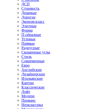
ДСП
Стоимость
Дешевые
Дорогие
Эконом-класс
Элитные
Форма
П-образные
Угловые
Прямые
Радиусные
Скошенные углы
Стиль
Современные
Евро
Английские
Дизайнерские
Итальянские
Кантри
Классические
Лофт
Модерн
Прованс
Неоклассика