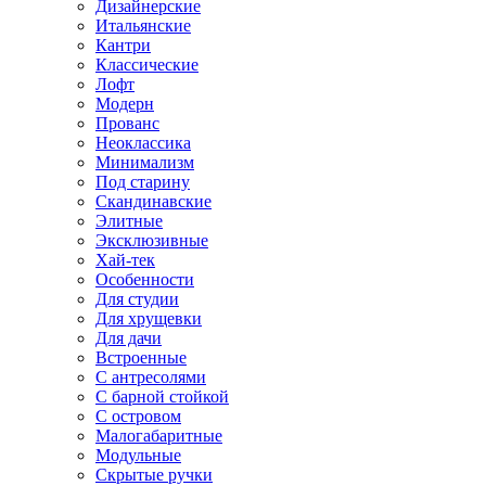
Дизайнерские
Итальянские
Кантри
Классические
Лофт
Модерн
Прованс
Неоклассика
Минимализм
Под старину
Скандинавские
Элитные
Эксклюзивные
Хай-тек
Особенности
Для студии
Для хрущевки
Для дачи
Встроенные
С антресолями
С барной стойкой
С островом
Малогабаритные
Модульные
Скрытые ручки