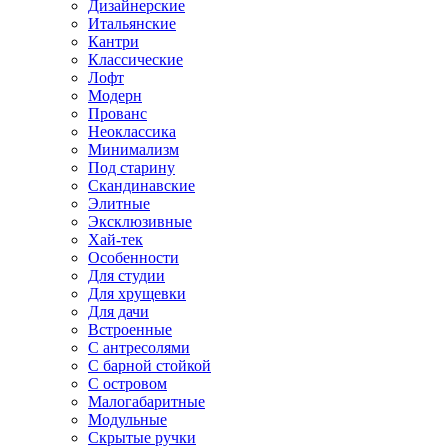
Дизайнерские
Итальянские
Кантри
Классические
Лофт
Модерн
Прованс
Неоклассика
Минимализм
Под старину
Скандинавские
Элитные
Эксклюзивные
Хай-тек
Особенности
Для студии
Для хрущевки
Для дачи
Встроенные
С антресолями
С барной стойкой
С островом
Малогабаритные
Модульные
Скрытые ручки