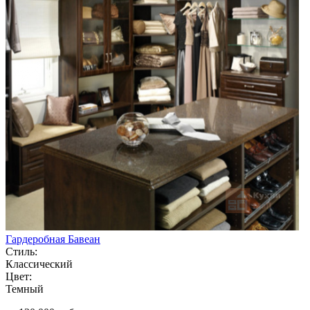
Гардеробная Бавеан
Стиль:
Классический
Цвет:
Темный