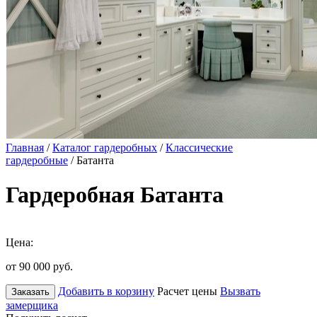
Главная
/
Каталог гардеробных
/
Классические
гардеробные
/ Батанта
Гардеробная Батанта
Цена:
от 90 000
руб.
Добавить в корзину
Расчет цены
Вызвать
Заказать
замерщика