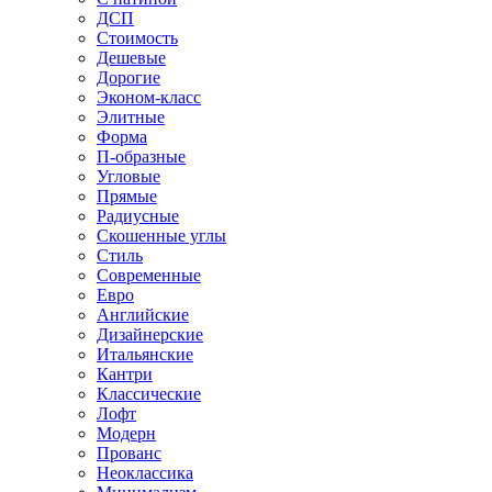
ДСП
Стоимость
Дешевые
Дорогие
Эконом-класс
Элитные
Форма
П-образные
Угловые
Прямые
Радиусные
Скошенные углы
Стиль
Современные
Евро
Английские
Дизайнерские
Итальянские
Кантри
Классические
Лофт
Модерн
Прованс
Неоклассика