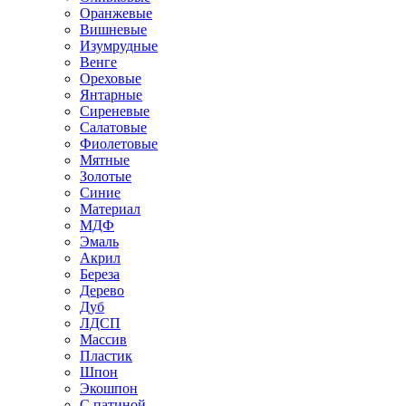
Оранжевые
Вишневые
Изумрудные
Венге
Ореховые
Янтарные
Сиреневые
Салатовые
Фиолетовые
Мятные
Золотые
Синие
Материал
МДФ
Эмаль
Акрил
Береза
Дерево
Дуб
ЛДСП
Массив
Пластик
Шпон
Экошпон
С патиной