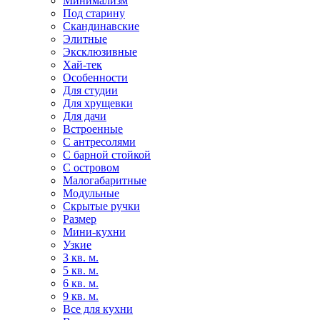
Минимализм
Под старину
Скандинавские
Элитные
Эксклюзивные
Хай-тек
Особенности
Для студии
Для хрущевки
Для дачи
Встроенные
С антресолями
С барной стойкой
С островом
Малогабаритные
Модульные
Скрытые ручки
Размер
Мини-кухни
Узкие
3 кв. м.
5 кв. м.
6 кв. м.
9 кв. м.
Все для кухни