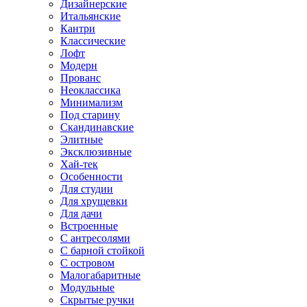
Дизайнерские
Итальянские
Кантри
Классические
Лофт
Модерн
Прованс
Неоклассика
Минимализм
Под старину
Скандинавские
Элитные
Эксклюзивные
Хай-тек
Особенности
Для студии
Для хрущевки
Для дачи
Встроенные
С антресолями
С барной стойкой
С островом
Малогабаритные
Модульные
Скрытые ручки