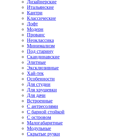
Дизайнерские
Итальянские
Кантри
Классические
Лофт
Модерн
Прованс
Неоклассика
Минимализм
Под старину
Скандинавские
Элитные
Эксклюзивные
Хай-тек
Особенности
Для студии
Для хрущевки
Для дачи
Встроенные
С антресолями
С барной стойкой
С островом
Малогабаритные
Модульные
Скрытые ручки