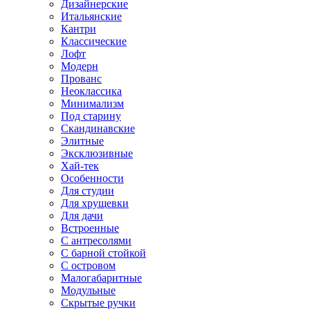
Дизайнерские
Итальянские
Кантри
Классические
Лофт
Модерн
Прованс
Неоклассика
Минимализм
Под старину
Скандинавские
Элитные
Эксклюзивные
Хай-тек
Особенности
Для студии
Для хрущевки
Для дачи
Встроенные
С антресолями
С барной стойкой
С островом
Малогабаритные
Модульные
Скрытые ручки