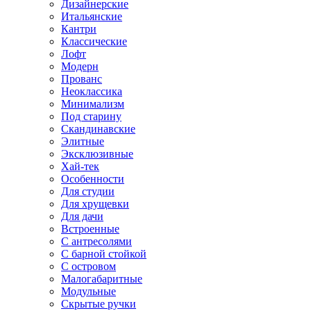
Дизайнерские
Итальянские
Кантри
Классические
Лофт
Модерн
Прованс
Неоклассика
Минимализм
Под старину
Скандинавские
Элитные
Эксклюзивные
Хай-тек
Особенности
Для студии
Для хрущевки
Для дачи
Встроенные
С антресолями
С барной стойкой
С островом
Малогабаритные
Модульные
Скрытые ручки