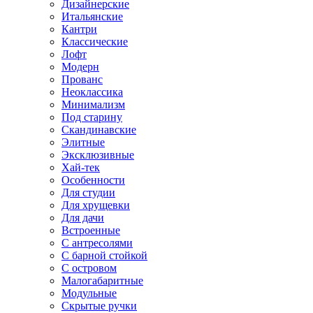
Дизайнерские
Итальянские
Кантри
Классические
Лофт
Модерн
Прованс
Неоклассика
Минимализм
Под старину
Скандинавские
Элитные
Эксклюзивные
Хай-тек
Особенности
Для студии
Для хрущевки
Для дачи
Встроенные
С антресолями
С барной стойкой
С островом
Малогабаритные
Модульные
Скрытые ручки