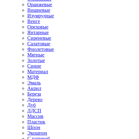
Оранжевые
Вишневые
Изумрудные
Венге
Ореховые
Янтарные
Сиреневые
Салатовые
Фиолетовые
Мятные
Золотые
Синие
Материал
МДФ
Эмаль
Акрил
Береза
Дерево
Дуб
ЛДСП
Массив
Пластик
Шпон
Экошпон
С патиной