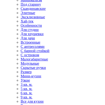
Минимализм
Под старину
Скандинавские
Элитные
Эксклюзивные
Хай-тек
Особенности
Для студии
Для хрущевки
Для дачи
Встроенные
С антресолями
С барной стойкой
С островом
Малогабаритные
Модульные
Скрытые ручки
Размер
Мини-кухни
Узкие
3 кв. м.
5 кв. м.
6 кв. м.
9 кв. м.
Все для кухни