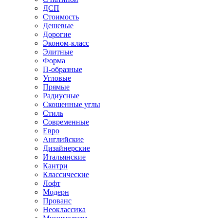
ДСП
Стоимость
Дешевые
Дорогие
Эконом-класс
Элитные
Форма
П-образные
Угловые
Прямые
Радиусные
Скошенные углы
Стиль
Современные
Евро
Английские
Дизайнерские
Итальянские
Кантри
Классические
Лофт
Модерн
Прованс
Неоклассика