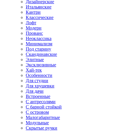
Дизайнерские
Итальянские
Кантри
Классические
Лофт
Модерн
Прованс
Неоклассика
Минимализм
Под старину
Скандинавские
Элитные
Эксклюзивные
Хай-тек
Особенности
Для студии
Для хрущевки
Для дачи
Встроенные
С антресолями
С барной стойкой
С островом
Малогабаритные
Модульные
Скрытые ручки