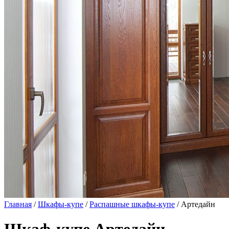
Главная
/
Шкафы-купе
/
Распашные шкафы-купе
/ Артедайн