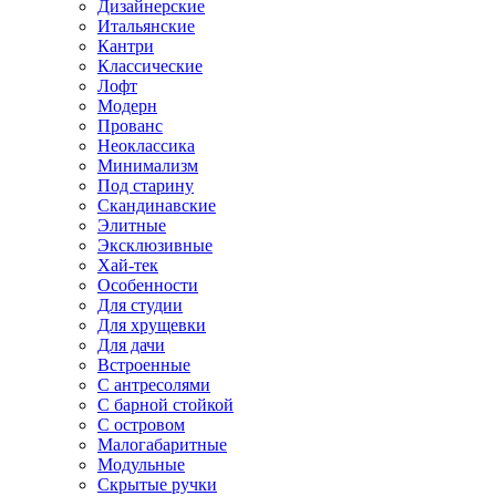
Дизайнерские
Итальянские
Кантри
Классические
Лофт
Модерн
Прованс
Неоклассика
Минимализм
Под старину
Скандинавские
Элитные
Эксклюзивные
Хай-тек
Особенности
Для студии
Для хрущевки
Для дачи
Встроенные
С антресолями
С барной стойкой
С островом
Малогабаритные
Модульные
Скрытые ручки