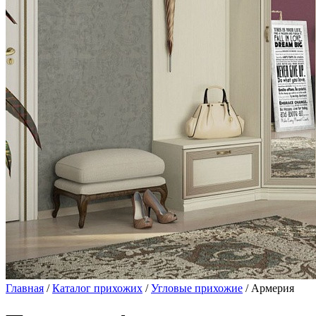
Главная
/
Каталог прихожих
/
Угловые прихожие
/ Армерия