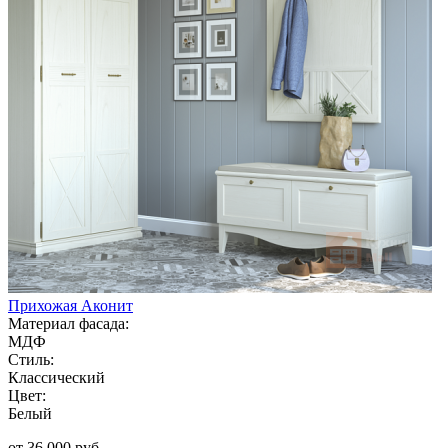
Прихожая Аконит
Материал фасада:
МДФ
Стиль:
Классический
Цвет:
Белый
от 36 000 руб.