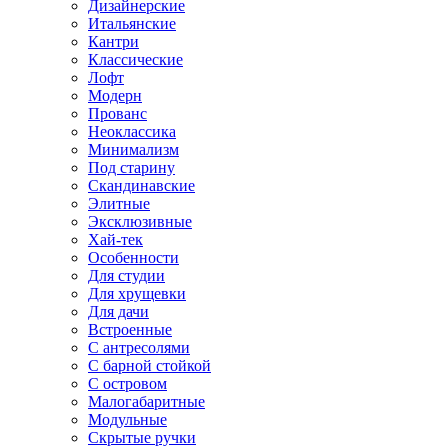
Дизайнерские
Итальянские
Кантри
Классические
Лофт
Модерн
Прованс
Неоклассика
Минимализм
Под старину
Скандинавские
Элитные
Эксклюзивные
Хай-тек
Особенности
Для студии
Для хрущевки
Для дачи
Встроенные
С антресолями
С барной стойкой
С островом
Малогабаритные
Модульные
Скрытые ручки