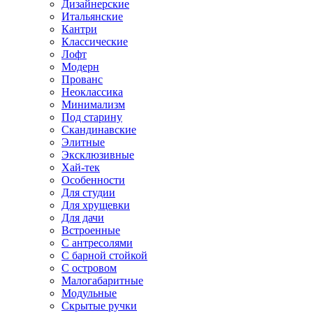
Дизайнерские
Итальянские
Кантри
Классические
Лофт
Модерн
Прованс
Неоклассика
Минимализм
Под старину
Скандинавские
Элитные
Эксклюзивные
Хай-тек
Особенности
Для студии
Для хрущевки
Для дачи
Встроенные
С антресолями
С барной стойкой
С островом
Малогабаритные
Модульные
Скрытые ручки