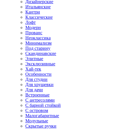
Дизайнерские
Итальянские
Кантри
Классические
Лофт
Модерн
Прованс
Неоклассика
Минимализм
Под старину
Скандинавские
Элитные
Эксклюзивные
Хай-тек
Особенности
Для студии
Для хрущевки
Для дачи
Встроенные
С антресолями
С барной стойкой
С островом
Малогабаритные
Модульные
Скрытые ручки