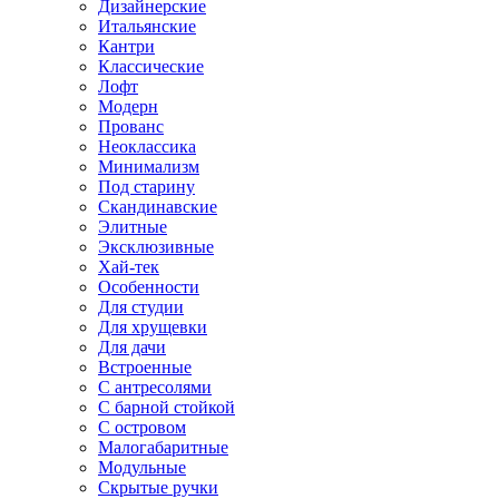
Дизайнерские
Итальянские
Кантри
Классические
Лофт
Модерн
Прованс
Неоклассика
Минимализм
Под старину
Скандинавские
Элитные
Эксклюзивные
Хай-тек
Особенности
Для студии
Для хрущевки
Для дачи
Встроенные
С антресолями
С барной стойкой
С островом
Малогабаритные
Модульные
Скрытые ручки