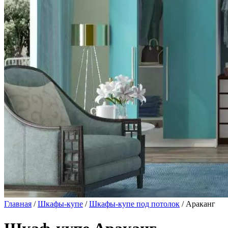
Главная
/
Шкафы-купе
/
Шкафы-купе под потолок
/ Араканг