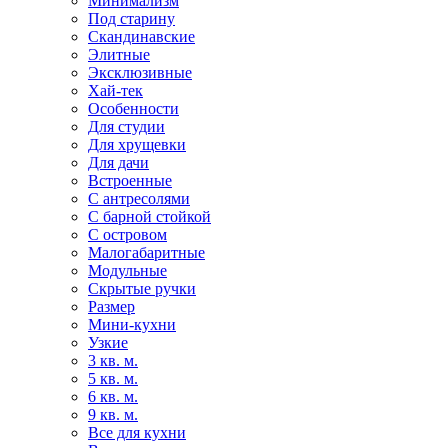
Минимализм
Под старину
Скандинавские
Элитные
Эксклюзивные
Хай-тек
Особенности
Для студии
Для хрущевки
Для дачи
Встроенные
С антресолями
С барной стойкой
С островом
Малогабаритные
Модульные
Скрытые ручки
Размер
Мини-кухни
Узкие
3 кв. м.
5 кв. м.
6 кв. м.
9 кв. м.
Все для кухни