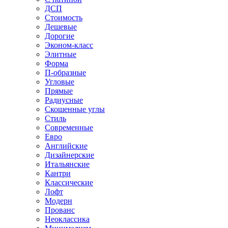
ДСП
Стоимость
Дешевые
Дорогие
Эконом-класс
Элитные
Форма
П-образные
Угловые
Прямые
Радиусные
Скошенные углы
Стиль
Современные
Евро
Английские
Дизайнерские
Итальянские
Кантри
Классические
Лофт
Модерн
Прованс
Неоклассика