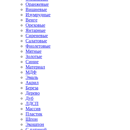
Оранжевые
Вишневые
Изумрудные
Венге
Ореховые
Янтарные
Сиреневые
Салатовые
Фиолетовые
Мятные
Золотые
Синие
Материал
МДФ
Эмаль
Акрил
Береза
Дерево
Дуб
ЛДСП
Массив
Пластик
Шпон
Экошпон
С патиной