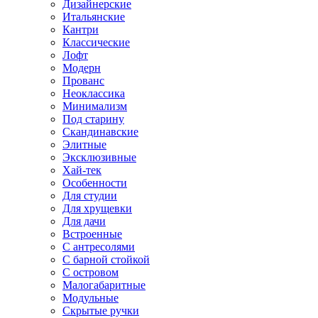
Дизайнерские
Итальянские
Кантри
Классические
Лофт
Модерн
Прованс
Неоклассика
Минимализм
Под старину
Скандинавские
Элитные
Эксклюзивные
Хай-тек
Особенности
Для студии
Для хрущевки
Для дачи
Встроенные
С антресолями
С барной стойкой
С островом
Малогабаритные
Модульные
Скрытые ручки