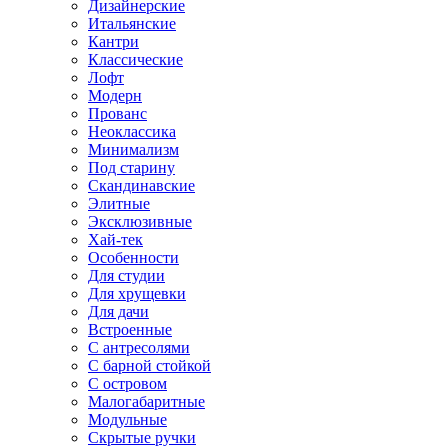
Дизайнерские
Итальянские
Кантри
Классические
Лофт
Модерн
Прованс
Неоклассика
Минимализм
Под старину
Скандинавские
Элитные
Эксклюзивные
Хай-тек
Особенности
Для студии
Для хрущевки
Для дачи
Встроенные
С антресолями
С барной стойкой
С островом
Малогабаритные
Модульные
Скрытые ручки