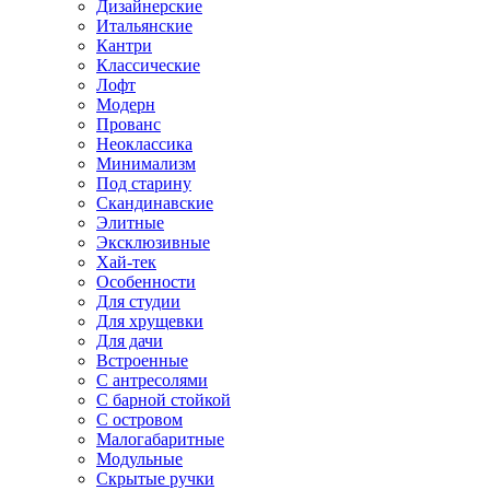
Дизайнерские
Итальянские
Кантри
Классические
Лофт
Модерн
Прованс
Неоклассика
Минимализм
Под старину
Скандинавские
Элитные
Эксклюзивные
Хай-тек
Особенности
Для студии
Для хрущевки
Для дачи
Встроенные
С антресолями
С барной стойкой
С островом
Малогабаритные
Модульные
Скрытые ручки