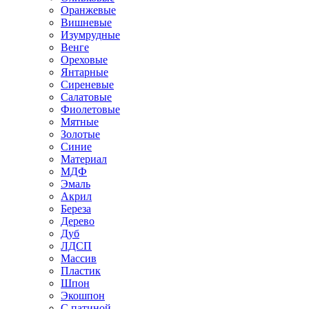
Оранжевые
Вишневые
Изумрудные
Венге
Ореховые
Янтарные
Сиреневые
Салатовые
Фиолетовые
Мятные
Золотые
Синие
Материал
МДФ
Эмаль
Акрил
Береза
Дерево
Дуб
ЛДСП
Массив
Пластик
Шпон
Экошпон
С патиной