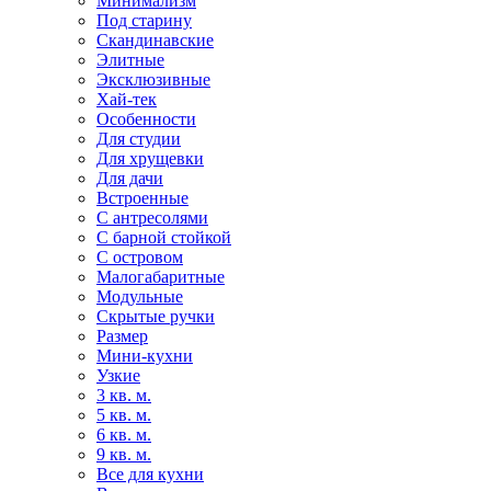
Минимализм
Под старину
Скандинавские
Элитные
Эксклюзивные
Хай-тек
Особенности
Для студии
Для хрущевки
Для дачи
Встроенные
С антресолями
С барной стойкой
С островом
Малогабаритные
Модульные
Скрытые ручки
Размер
Мини-кухни
Узкие
3 кв. м.
5 кв. м.
6 кв. м.
9 кв. м.
Все для кухни