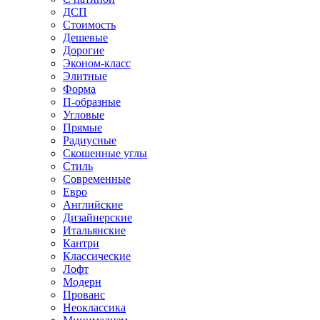
ДСП
Стоимость
Дешевые
Дорогие
Эконом-класс
Элитные
Форма
П-образные
Угловые
Прямые
Радиусные
Скошенные углы
Стиль
Современные
Евро
Английские
Дизайнерские
Итальянские
Кантри
Классические
Лофт
Модерн
Прованс
Неоклассика